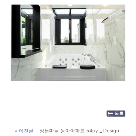
목록
이전글
정든마을 동아아파트 54py _ Design