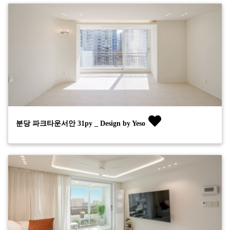
분당 파크타운서안 31py _ Design by Yeso