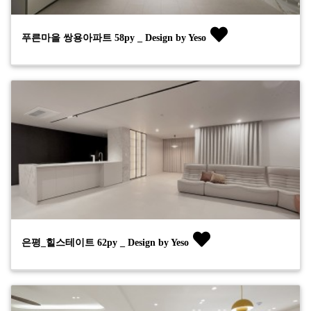
푸른마을 쌍용아파트 58py _ Design by Yeso
은평_힐스테이트 62py _ Design by Yeso