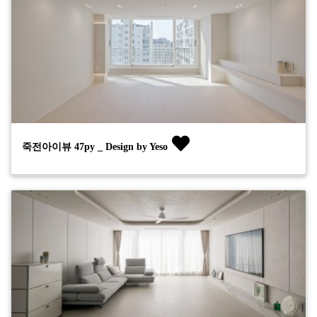
죽전아이뷰 47py _ Design by Yeso