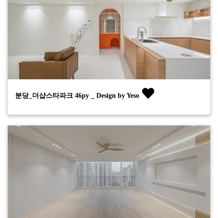
분당_더샵스타파크 46py _ Design by Yeso