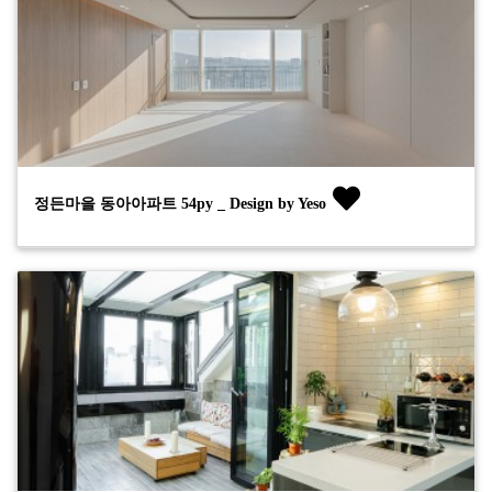
정든마을 동아아파트 54py _ Design by Yeso