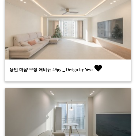
용인 더샵 보정 애비뉴 49py _ Design by Yeso